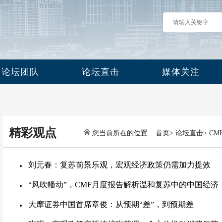
论坛团队
论坛直击
媒体关注
精彩观点
您当前所在的位置 :
首页
>
论坛直击
>
CM
刘元春：复苏前景乐观，宏观经济政策仍需加力提效
“风吹幡动”，CMF月度报告解析温和复苏中的中国经济
大摩证券中国首席章俊：从预期“差”，到预期差