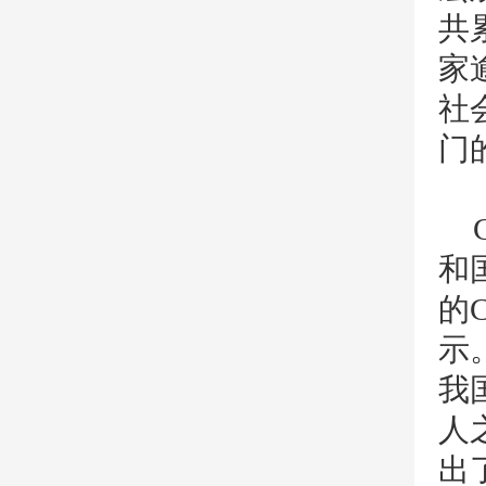
共
家
社
门
和
的
示
我
人
出