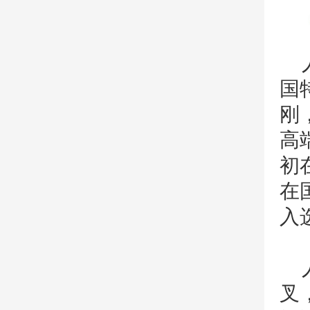
国
刚
高
初
在
入
叉