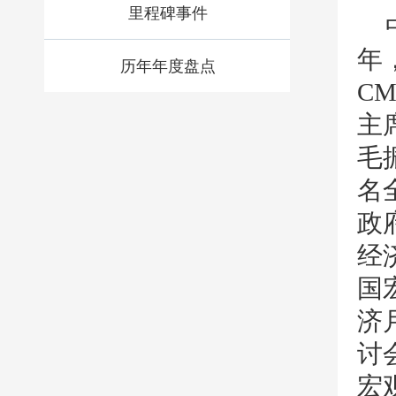
里程碑事件
年
历年年度盘点
C
主
毛
名
政
经
国
济
讨
宏