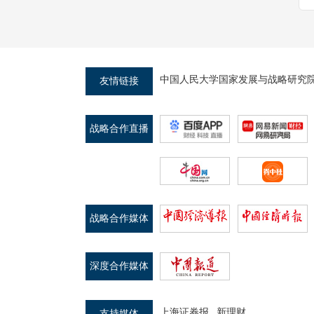
第八十一期：两会专题——2024政府工
作报告深度解读
中国人民大学国家发展与战略研究
友情链接
战略合作直播
平台
第八十期：防范化解金融风险：挑战与
对策
战略合作媒体
第九十六期：地方债务化解成效、挑战
深度合作媒体
与展望
上海证券报
新理财
支持媒体