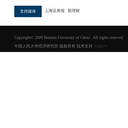
上海证券报
新理财
支持媒体
第八十期：防范化解金融风险：挑战与
对策
Copyright© 2009 Renmin University of China . All rights reserved.
中国人民大学经济研究所 版权所有 技术支持
升星时代
第九十六期：地方债务化解成效、挑战
与展望
第九十五期：深度解读中央经济工作会