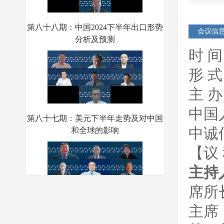
第八十八期：中国2024下半年出口形势
分析及预测
会议信
时 间
形 
主 
第八十七期：美元下半年走势及对中国
中国
和全球的影响
中诚
【议
主持
第八十六期：在全球化新环境下加大力
席所
度吸引外资
主席