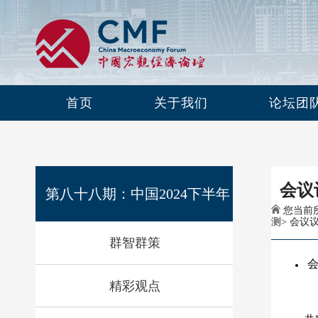
首页
关于我们
论坛团
会议
第八十八期：中国2024下半年
您当前所
测
>
会议
群智群策
出口形势分析及预测
精彩观点