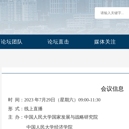
论坛团队
论坛直击
媒体关注
会议信息
时
间：
202
3
年
7
月
29日（星期六）09
:
0
0-
11
:
3
0
形
式：线上直播
主
办：中国人民大学国家发展与战略研究院
中国人民大学经济学院