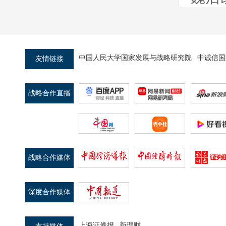
第二十八期：马克思主义政治经济学中
国化的探索进程——庆祝中国共产党成
立100周年
中国人民大学国家发展与战略研究院
中诚信国
友情链接
战略合作直播
第二十七期：疫后经济复苏期大宗商品
平台
价格上涨的挑战与应对
战略合作媒体
深度合作媒体
第二十六期：碳达峰与碳中和：目标、
挑战与实现路径
上海证券报
新理财