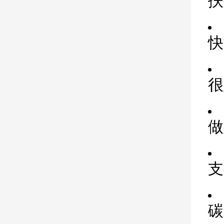
扶
快
很
做
支
碳