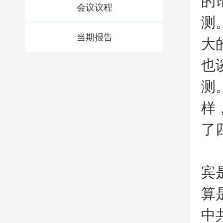
的
会议议程
测
当期报告
大
也
测
样
了
宾
算
中