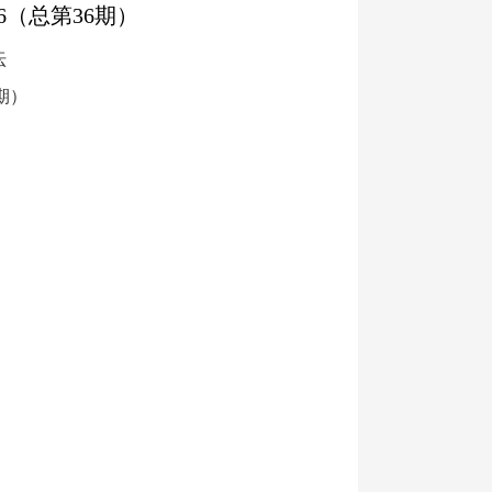
16（总第36期）
坛
6期）